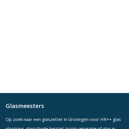
a
n
n
5
5
Glasmeesters
Op zoek naar een
glaszetter in Groningen
voor HR++ glas
plaatsing, glasschade herstel, kozijn reparatie of glas in