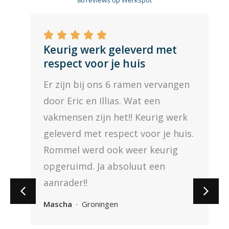
86 reviews op Werkspot
a
a
W





r
Keurig werk geleverd met
a
d
respect voor je huis
a
e
Er zijn bij ons 6 ramen vervangen
r
r
door Eric en Illias. Wat een
d
i
vakmensen zijn het!! Keurig werk
e
n
geleverd met respect voor je huis.
r
g
Rommel werd ook weer keurig
i
4
opgeruimd. Ja absoluut een
n
.
aanrader!!
g
6
5
v
Mascha
·
Groningen
v
a