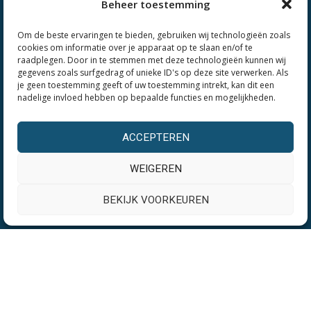
Beheer toestemming
Glasschade herstel
Ventilatieroosters plaatsen
Om de beste ervaringen te bieden, gebruiken wij technologieën zoals
cookies om informatie over je apparaat op te slaan en/of te
Houtrot laten repareren
raadplegen. Door in te stemmen met deze technologieën kunnen wij
gegevens zoals surfgedrag of unieke ID's op deze site verwerken. Als
Kozijn en reparatie
je geen toestemming geeft of uw toestemming intrekt, kan dit een
nadelige invloed hebben op bepaalde functies en mogelijkheden.
Schilderwerk
ACCEPTEREN
Locaties
WEIGEREN
Glaszetter Groningen
BEKIJK VOORKEUREN
Glaszetter Haren
Glaszetter Zuidlaren
Over Glasmeesters